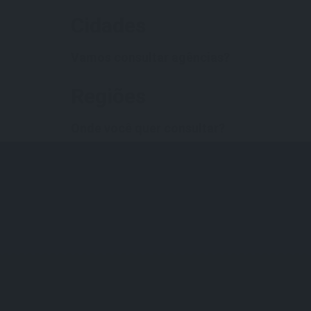
Cidades
Vamos consultar agências?
Regiões
Onde você quer consultar?