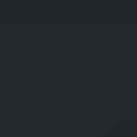
Afiliadas Liga
Agências SP Cert