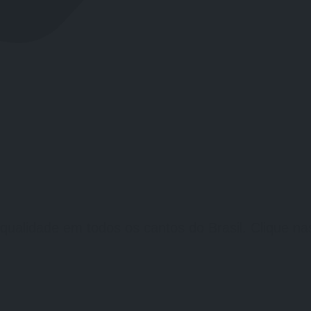
Afiliadas Liga!
qualidade em todos os cantos do Brasil. Clique nas