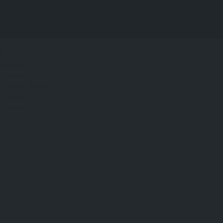
Entrar