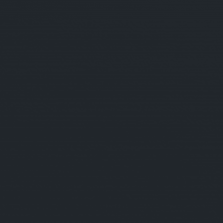
REDES SOCIAIS
FALE CONOSCO
Contatos / Adesões / Ouvidoria / Informações
11 93066-9111