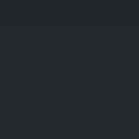
Afiliadas Liga
Agências SP 