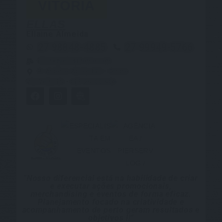
VITÓRIA
ELLAS
Ellaine Almeida
27 98848-4885
27 99949-5766
Ellaine@ellaspromo.com
R. Antônio Ataíde 823 - Centro
Vila Velha ES - CEP 29100-906
"Nosso diferencial está na habilidade de criar
e executar ações promocionais,
merchandising e eventos de forma eficaz.
Planejamento focado na criatividade e
acompanhamento de perto geram resultados e
objetivos !!"