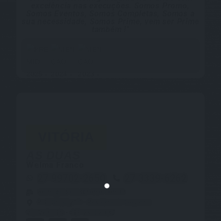
excelência nas execuções. Somos Promo,
Somos Eventos, Somos Completas, Somos a
sua necessidade, Somos Prime, vem ser Prime
também !"
VITÓRIA
AS DUAS
Welma Franco
27 99702-2650
27 3339-6262
welma@asduaspromo.com.br
R. El Shaday 19 - Residencial Coqueiral
Vila Velha ES - CEP 29102-847