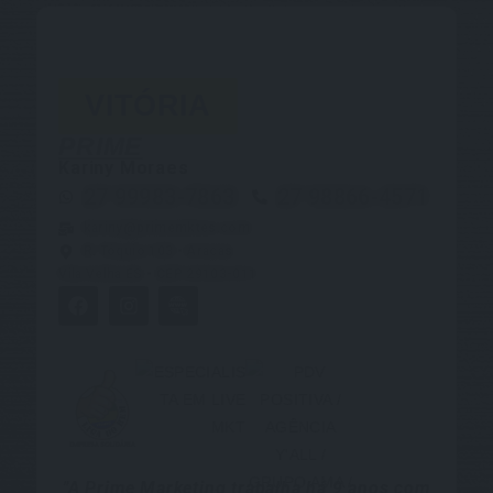
VITÓRIA
PRIME
Kariny Moraes
27 99983-7863
27 98866-4571
kariny@primemktes.com
R. Tóquio 103 - Aracas
Vila Velha ES - CEP 29103-011
"A Prime Marketing trabalha há 9 anos com